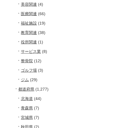
美容関連
(4)
医療関連
(66)
福祉施設
(19)
教育関連
(38)
役所関連
(1)
サービス業
(8)
整骨院
(12)
ゴルフ場
(3)
ジム
(29)
都道府県
(1,277)
北海道
(44)
青森県
(7)
宮城県
(7)
秋田県
(2)