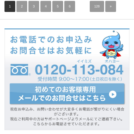
1
2
3
4
5
6
…
128
»