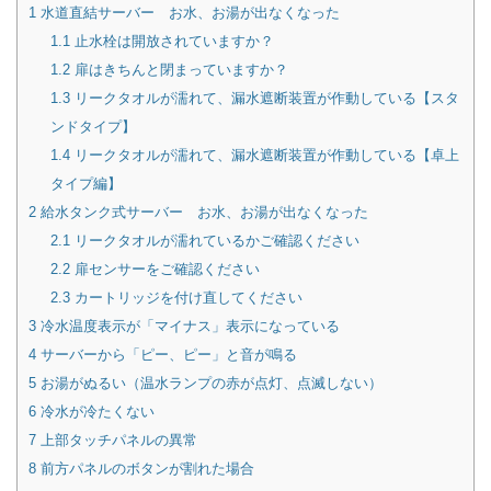
1
水道直結サーバー お水、お湯が出なくなった
1.1
止水栓は開放されていますか？
1.2
扉はきちんと閉まっていますか？
1.3
リークタオルが濡れて、漏水遮断装置が作動している【スタ
ンドタイプ】
1.4
リークタオルが濡れて、漏水遮断装置が作動している【卓上
タイプ編】
2
給水タンク式サーバー お水、お湯が出なくなった
2.1
リークタオルが濡れているかご確認ください
2.2
扉センサーをご確認ください
2.3
カートリッジを付け直してください
3
冷水温度表示が「マイナス」表示になっている
4
サーバーから「ピー、ピー」と音が鳴る
5
お湯がぬるい（温水ランプの赤が点灯、点滅しない）
6
冷水が冷たくない
7
上部タッチパネルの異常
8
前方パネルのボタンが割れた場合