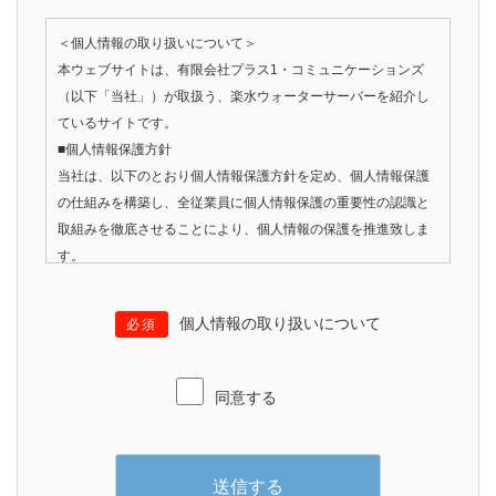
＜個人情報の取り扱いについて＞
本ウェブサイトは、有限会社プラス1・コミュニケーションズ
（以下「当社」）が取扱う、楽水ウォーターサーバーを紹介し
ているサイトです。
■個人情報保護方針
当社は、以下のとおり個人情報保護方針を定め、個人情報保護
の仕組みを構築し、全従業員に個人情報保護の重要性の認識と
取組みを徹底させることにより、個人情報の保護を推進致しま
す。
■個人情報の利用
当サイトでは広告の効果測定のため、第三者の運営するツール
個人情報の取り扱いについて
必須
から当サイトに訪れる前にクリックされている広告の情報（ク
リック日や広告掲載サイトなど）を取得し、ご注文の情報と照
合する場合がございます。
同意する
■個人情報の管理
当社は、お客さまの個人情報を正確かつ最新の状態に保ち、個
人情報への不正アクセス・紛失・破損・改ざん・漏洩などを防
止するため、セキュリティシステムの維持・管理体制の整備・