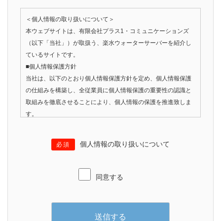
＜個人情報の取り扱いについて＞
本ウェブサイトは、有限会社プラス1・コミュニケーションズ
（以下「当社」）が取扱う、楽水ウォーターサーバーを紹介し
ているサイトです。
■個人情報保護方針
当社は、以下のとおり個人情報保護方針を定め、個人情報保護
の仕組みを構築し、全従業員に個人情報保護の重要性の認識と
取組みを徹底させることにより、個人情報の保護を推進致しま
す。
■個人情報の利用
当サイトでは広告の効果測定のため、第三者の運営するツール
個人情報の取り扱いについて
必須
から当サイトに訪れる前にクリックされている広告の情報（ク
リック日や広告掲載サイトなど）を取得し、ご注文の情報と照
合する場合がございます。
同意する
■個人情報の管理
当社は、お客さまの個人情報を正確かつ最新の状態に保ち、個
人情報への不正アクセス・紛失・破損・改ざん・漏洩などを防
止するため、セキュリティシステムの維持・管理体制の整備・